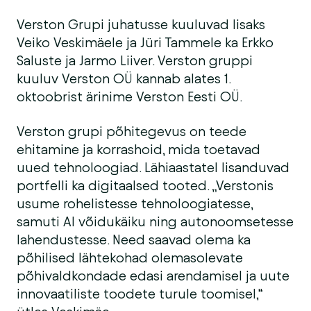
Verston Grupi juhatusse kuuluvad lisaks
Veiko Veskimäele ja Jüri Tammele ka Erkko
Saluste ja Jarmo Liiver. Verston gruppi
kuuluv Verston OÜ kannab alates 1.
oktoobrist ärinime Verston Eesti OÜ.
Verston grupi põhitegevus on teede
ehitamine ja korrashoid, mida toetavad
uued tehnoloogiad. Lähiaastatel lisanduvad
portfelli ka digitaalsed tooted. „Verstonis
usume rohelistesse tehnoloogiatesse,
samuti AI võidukäiku ning autonoomsetesse
lahendustesse. Need saavad olema ka
põhilised lähtekohad olemasolevate
põhivaldkondade edasi arendamisel ja uute
innovaatiliste toodete turule toomisel,“