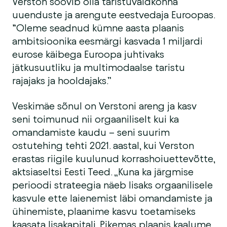
Verston soovib olla taristuvaldkonna
uuenduste ja arengute eestvedaja Euroopas.
“Oleme seadnud kümne aasta plaanis
ambitsioonika eesmärgi kasvada 1 miljardi
eurose käibega Euroopa juhtivaks
jätkusuutliku ja multimodaalse taristu
rajajaks ja hooldajaks.”
Veskimäe sõnul on Verstoni areng ja kasv
seni toimunud nii orgaaniliselt kui ka
omandamiste kaudu – seni suurim
ostutehing tehti 2021. aastal, kui Verston
erastas riigile kuulunud korrashoiuettevõtte,
aktsiaseltsi Eesti Teed. „Kuna ka järgmise
perioodi strateegia näeb lisaks orgaanilisele
kasvule ette laienemist läbi omandamiste ja
ühinemiste, plaanime kasvu toetamiseks
kaasata lisakapitali. Pikemas plaanis kaalume