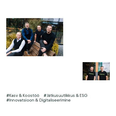
#Kasv & Koostöö
#Jätkusuutlikkus & ESG
#Innovatsioon & Digitaliseerimine