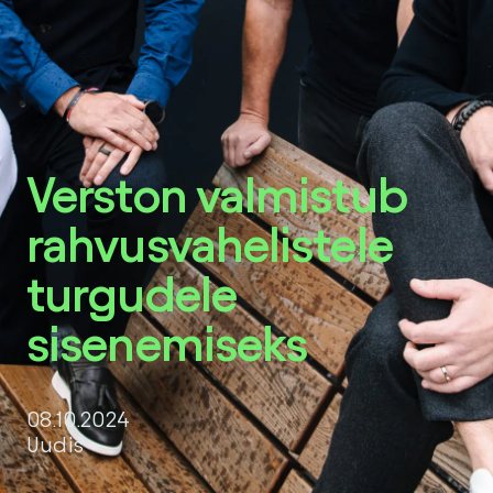
Facebook
Instagram
LinkedIn
Verston valmistub
rahvusvahelistele
turgudele
sisenemiseks
08.10.2024
Uudis