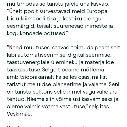
multimodaalse taristu järele üha kasvab.
“Ühelt poolt survestavad meid Euroopa
Liidu kliimapoliitika ja kestliku arengu
eesmärgid, teisalt suurenevad inimeste ja
kogukondade ootused.”
“Need muutused saavad toimuda peamiselt
läbi automatiseerimise, digitaliseerimise,
taastuvenergiale ülemineku ja materjalide
taaskasutuse. Selgelt peame mõtlema
ambitsioonikamalt ka selles osas, millist
taristut me üldse planeerime ja vajame. Seni
on taristu sektoris selle nimel väga vähe ära
tehtud. Näeme siin võimalusi kasvamiseks ja
oleme valmis võtma vastutuse,” selgitas
Veskimäe.