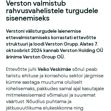
Verston valmistub
rahvusvahelistele turgudele
sisenemiseks
Verstoni välisturgudele laienemise
ettevalmistamiseks korrastati ettevõtte
struktuuri ja loodi Verston Grupp. Alates 7.
oktoobrist 2024 kannab Verston Holding OÜ
ärinime Verston Group OÜ.
Ettevõtte juhi
Veiko Veskimäe
sõnul peab
taristu ehituse ja korrashoiu sektor järgmise
kümne aastaga muutuma oluliselt
rohelisemaks, pakkudes samal ajal kasutajale
mitmekesisemaid võimalusi ja suuremat
väärtust. Nõudlus puhtama ja
jätkusuutlikuma elukeskkonna ning