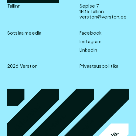
Tallinn
Sepise 7
11415 Tallinn
verston@verston.ee
Sotsiaalmeedia
Facebook
Instagram
LinkedIn
2026 Verston
Privaatsuspoliitika
Kui suudad
sellest unistada,