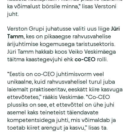
ka võimalust börsile minna,“ lisas Verstoni
juht.
Verston Grupi juhatusse valiti uus liige
Jüri
Tamm
, kes on pikaaegse rahvusvahelise
ärijuhtimise kogemusega taristusektoris.
Jüri Tamm hakkab koos Veiko Veskimäega
täitma kaastegevjuhi ehk
co-CEO
rolli.
“Eestis on co-CEO juhtimisvorm veel
unikaalne, kuid rahvusvahelisel turul juba
laiemalt praktiseeritav, eeskätt kiire kasvuga
ettevõtetes,” rääkis Veskimäe. “Co-CEO
plussiks on see, et ettevõttel on ühe juhi
asemel kaks teineteist täiendavate
kompetentsidega juhti, mis võimaldab ja
toetab kiiret arengut ja kasvu,” lisas ta.