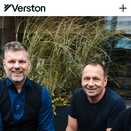
Regioon
Verston Eesti
Teenused
Projektid
Töötamine
Uudised
Kontakt