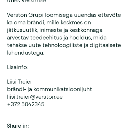
ütles Veskimäe.
Verston Grupi loomisega uuendas ettevõte
ka oma brändi, mille keskmes on
jätkusuutlik, inimeste ja keskkonnaga
arvestav teedeehitus ja hooldus, mida
tehakse uute tehnoloogiliste ja digitaalsete
lahendustega.
Lisainfo:
Liisi Treier
brändi- ja kommunikatsioonijuht
liisi.treier@verston.ee
+372 5042345
Share in: